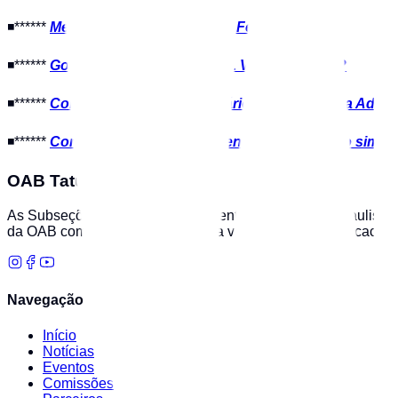
◾******
Metaverso e a Constituição Federal
◾******
Golpe do PIX na Advocacia. Você foi vítima?
◾******
Comemoração de Aniversário do Estatuto da Advoc
◾******
Contrato de namoro/ Diferença entre namoro simple
OAB Tatuapé
As Subseções da OAB/SP representam a advocacia paulista em 
da OAB com a ética profissional, a valorização da advocacia 
Navegação
Início
Notícias
Eventos
Comissões