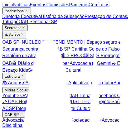
Início
Notícias
Eventos
Comissões
Parceiros
Currículos
Institucional
Diretoria Executiva
História da Subseção
Prestação de Contas
Tatuapé
OAB Seccional SP
Secretaria
⚠️ Avisos
OAB SP: NÚCLEO DE ATENDIMENTO | Espaço seguro e atuaçã
Segurança contra golpes
OAB SP Cartilha Golpe do Falso Ad
Relatório de Atividades 2025
🔴 e-PROC
🆘 SOS Prerrogativas
OAB
🤖 Diário do Direito
🤖 Super Advocacia
🧠 Gemini
✒️ Edit
Espaço Kids
Seja um Apoiador Cultural
Estrutura
📚 Artigos
💃 Aulas de Dança
APP Aplicativo para celular
Banco 
Mídias Sociais
Youtube OAB Tatuapé
Instagram OAB Tatuapé
Facebook OAB 
🌙 OAB Noite Tatuapé
🎙️ Podcast JUST-TEC
Ψ Projeto Saúde 
ACSP
Totem Editora Mizuno
📖 Varal Cultural
OAB SP
Advocacia Dativa
Balcão Virtual - Sociedades de Advocacia
Ce
Disciplina