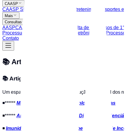
CAASP
CAASP Shop
Clube de Serviços
Entretenimento
Esportes e La
Mais
Consultas
AASP
CAASP
OAB SP
TJSP: Consulta de Processos de 1° Gr
Processuais
TRT: Peticionamento Eletrônico
TRT: Processos Ju
Contato
📚 Artigos
📚 Artigos OAB Tatuapé
Um espaço de destaque para a produção intelectual dos nosso
◾******
Manual Prático para Mães Solo & Separadas
◾******
Autismo: Convívio Social & Direitos Previdenciário
◾
Imunidades dos advogados: Cabe ação direta de Inconst