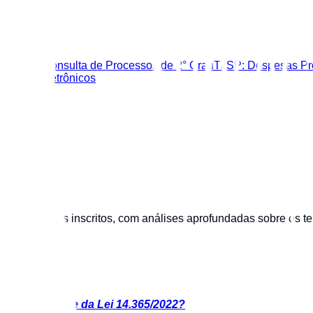
zer
au
TJSP: Consulta de Processos de 2° Grau
TJSP: Despesas Pr
diciais Eletrônicos
s advogados inscritos, com análises aprofundadas sobre os tem
s
itucionalidade da Lei 14.365/2022?