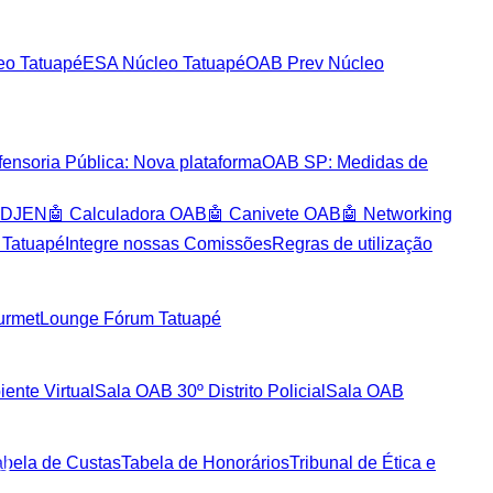
o Tatuapé
ESA Núcleo Tatuapé
OAB Prev Núcleo
ensoria Pública: Nova plataforma
OAB SP: Medidas de
️ DJEN
🤖 Calculadora OAB
🤖 Canivete OAB
🤖 Networking
 Tatuapé
Integre nossas Comissões
Regras de utilização
urmet
Lounge Fórum Tatuapé
ente Virtual
Sala OAB 30º Distrito Policial
Sala OAB
abela de Custas
Tabela de Honorários
Tribunal de Ética e