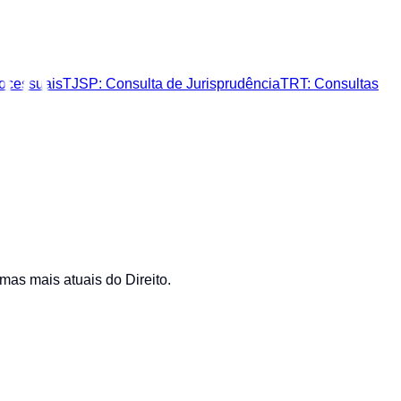
ocessuais
TJSP: Consulta de Jurisprudência
TRT: Consultas
as mais atuais do Direito.