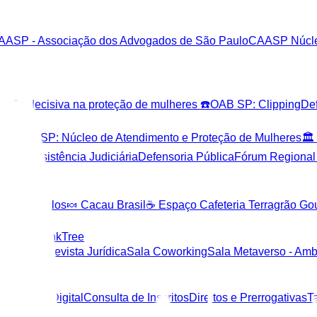
AASP - Associação dos Advogados de São Paulo
CAASP Núcle
o decisiva na proteção de mulheres ☎️
OAB SP: Clipping
Def
vogado
🆘 OAB SP: Núcleo de Atendimento e Proteção de Mulheres
🏛
or PDF
Assistência Judiciária
Defensoria Pública
Fórum Regional
de Curriculos
🍬 Cacau Brasil
☕ Espaço Cafeteria Terragrão Go
Tatuapé
LinkTree
Mental
✍🏼 Revista Jurídica
Sala Coworking
Sala Metaverso - Ambi
rtificação Digital
Consulta de Inscritos
Direitos e Prerrogativas
T