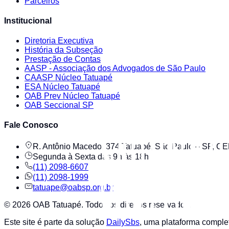
Parceiros
Institucional
Diretoria Executiva
História da Subseção
Prestação de Contas
AASP - Associação dos Advogados de São Paulo
CAASP Núcleo Tatuapé
ESA Núcleo Tatuapé
OAB Prev Núcleo Tatuapé
OAB Seccional SP
Fale Conosco
R. Antônio Macedo, 374 Tatuapé, São Paulo – SP, C
Segunda à Sexta das 9h às 18h
(11) 2098-6607
(11) 2098-1999
tatuape@oabsp.org.br
©
2026
OAB Tatuapé
. Todos os direitos reservados.
Este site é parte da solução
DailySbs
, uma plataforma compl