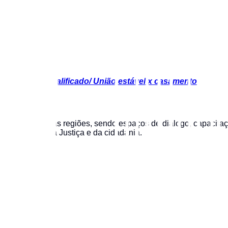
acia
s x namoro qualificado/ União estável x casamento
suas diversas regiões, sendo espaços de diálogo, capacitação
e a promoção da Justiça e da cidadania.