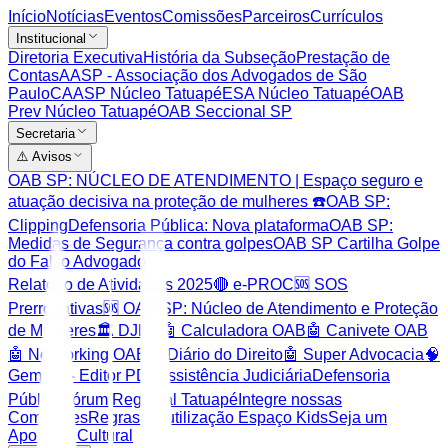
Início
Notícias
Eventos
Comissões
Parceiros
Currículos
Institucional
Diretoria Executiva
História da Subseção
Prestação de
Contas
AASP - Associação dos Advogados de São
Paulo
CAASP Núcleo Tatuapé
ESA Núcleo Tatuapé
OAB
Prev Núcleo Tatuapé
OAB Seccional SP
Secretaria
⚠️ Avisos
OAB SP: NÚCLEO DE ATENDIMENTO | Espaço seguro e
atuação decisiva na proteção de mulheres ☎️
OAB SP:
Clipping
Defensoria Pública: Nova plataforma
OAB SP:
Medidas de Segurança contra golpes
OAB SP Cartilha Golpe
do Falso Advogado
Relatório de Atividades 2025
🔴 e-PROC
🆘 SOS
Prerrogativas
🆘 OAB SP: Núcleo de Atendimento e Proteção
de Mulheres
🏛️ DJEN
🤖 Calculadora OAB
🤖 Canivete OAB
🤖 Networking OAB
🤖 Diário do Direito
🤖 Super Advocacia
🧠
Gemini
✒️ Editor PDF
Assistência Judiciária
Defensoria
Pública
Fórum Regional Tatuapé
Integre nossas
Comissões
Regras de utilização Espaço Kids
Seja um
Apoiador Cultural