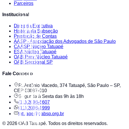
Parceiros
Institucional
Diretoria Executiva
História da Subseção
Prestação de Contas
AASP - Associação dos Advogados de São Paulo
CAASP Núcleo Tatuapé
ESA Núcleo Tatuapé
OAB Prev Núcleo Tatuapé
OAB Seccional SP
Fale Conosco
R. Antônio Macedo, 374 Tatuapé, São Paulo – SP,
CEP 03087-010
Segunda à Sexta das 9h às 18h
(11) 2098-6607
(11) 2098-1999
tatuape@oabsp.org.br
©
2026
OAB Tatuapé
. Todos os direitos reservados.