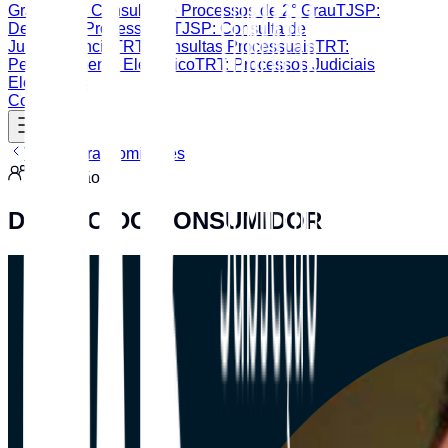
Grau
TJSP: Consulta de Processos de 2° Grau
TJSP:
Despesas Processuais
TJSP: Consulta de
Jurisprudência
TRT: Consultas Processuais
TRT:
Peticionamento Eletrônico
TRT: Processos Judiciais
Eletrônicos
Contato
Voltar para Comissões
Comissão
DIREITO DO CONSUMIDOR