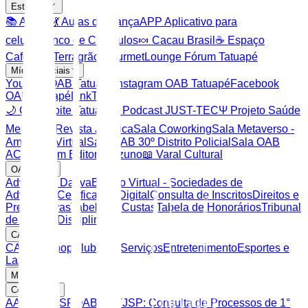
Estrutura
📚 Artigos
💃 Aulas de Dança
APP Aplicativo para
celular
Banco de Curriculos
🍬 Cacau Brasil
☕ Espaço
Cafeteria Terragrão Gourmet
Lounge Fórum Tatuapé
Mídias Sociais
Youtube OAB Tatuapé
Instagram OAB Tatuapé
Facebook
OAB Tatuapé
LinkTree
🌙 OAB Noite Tatuapé
🎙️ Podcast JUST-TEC
Ψ Projeto Saúde
Mental
✍🏼 Revista Jurídica
Sala Coworking
Sala Metaverso -
Ambiente Virtual
Sala OAB 30º Distrito Policial
Sala OAB
ACSP
Totem Editora Mizuno
📖 Varal Cultural
OAB SP
Advocacia Dativa
Balcão Virtual - Sociedades de
Advocacia
Certificação Digital
Consulta de Inscritos
Direitos e
Prerrogativas
Tabela de Custas
Tabela de Honorários
Tribunal
de Ética e Disciplina
CAASP
CAASP Shop
Clube de Serviços
Entretenimento
Esportes e
Lazer
Mais
Consultas
AASP
CAASP
OAB SP
TJSP: Consulta de Processos de 1°